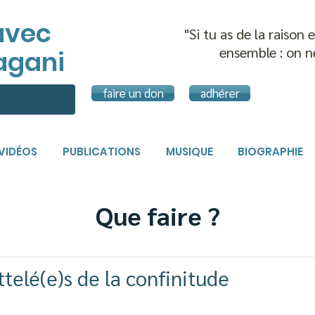
avec
"Si tu as de la raison
ensemble :
on n
agani
faire un don
adhérer
VIDÉOS
PUBLICATIONS
MUSIQUE
BIOGRAPHIE
Que faire ?
ttelé(e)s de la confinitude