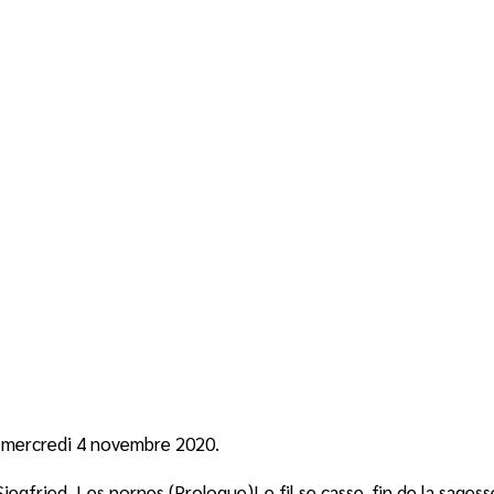
 mercredi 4 novembre 2020.
egfried, Les nornes (Prologue)Le fil se casse, fin de la sagess