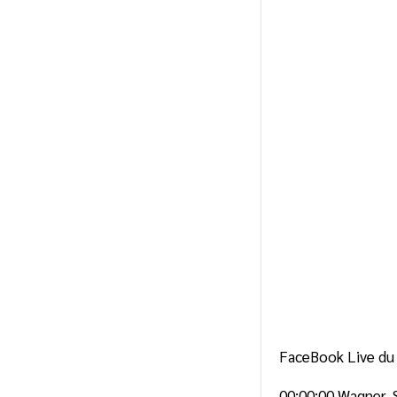
FaceBook Live du
00:00:00
Wagner, Si