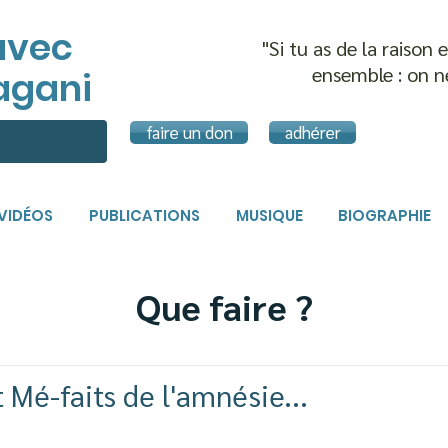
avec
"Si tu as de la raison
ensemble :
on n
agani
faire un don
adhérer
VIDÉOS
PUBLICATIONS
MUSIQUE
BIOGRAPHIE
Que faire ?
 Mé-faits de l'amnésie...