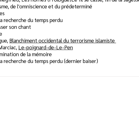
isme, de l'omniscience et du prédeterminé
nes
a recherche du temps perdu
isser son chant
se
gue,
Blanchiment occidental du terrorisme islamiste
Marciac,
Le-poignard-de-Le-Pen
mination de la mémoire
a recherche du temps perdu (dernier baiser)