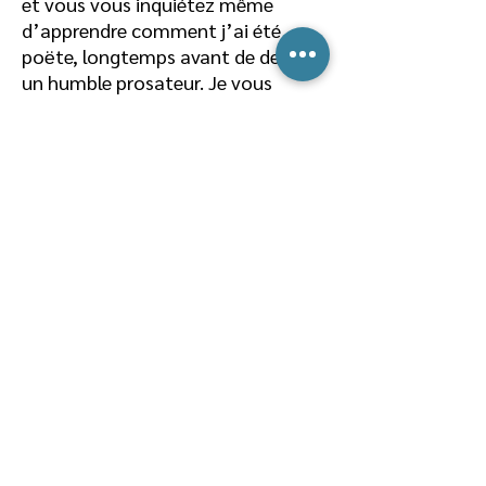
et vous vous inquiétez même
d’apprendre comment j’ai été
poëte, longtemps avant de devenir
un humble prosateur. Je vous
envoie les trois âges du poëte — il
n’y a plus en moi qu’un prosateur
obstiné ».
Avec cette discrétion littéralement
suicidaire qui lui est propre (dans
un très bel hommage posthume,
Baudelaire évoque « une discrétion
qui ressemblait à du mépris »),
Nerval assigne ainsi à un
changement d’humeur subjectif et
arbitraire, l’immense césure en
train d’opérer, au mitan du siècle,
la première tentative de sortie
effectuée par le romantisme pour