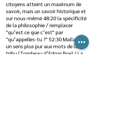
citoyens atteint un maximum de
savoir, mais un savoir historique et
sur nous-même
48:20
la spécificité
de la philosophie / remplacer
"qu’est ce que c’est" par
"qu’appelles-tu ?"
52:30
Mallarmé :
un sens plus pur aux mots de la
tribu (Tombeau d’Edgar Poe) / La
mort d’Edgar Poe.
56:00
La poésie,
les mathématiques et la
philosophie, personnage médian du
trio
59:55
"Un signe tel nous
sommes et nulle de sens" Hölderlin
1:06
.40 Einstein : "l’évolution des
idées en physique"
1:07:30
La
relation entre sujets à la base des
mathématiques
1:10:30
paradoxe
épistémologique, le plus étonnant
n’est pas que l’on puisse connaitre