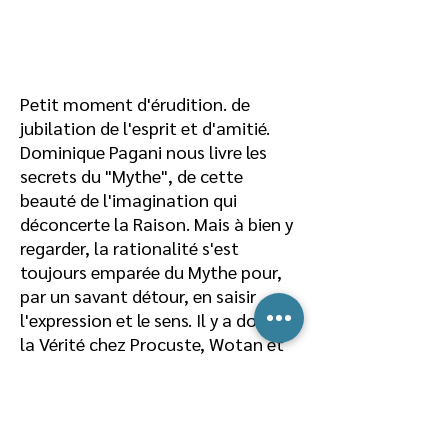
Petit moment d'érudition. de
jubilation de l'esprit et d'amitié.
Dominique Pagani nous livre les
secrets du "Mythe", de cette
beauté de l'imagination qui
déconcerte la Raison. Mais à bien y
regarder, la rationalité s'est
toujours emparée du Mythe pour,
par un savant détour, en saisir
l'expression et le sens. Il y a donc de
la Vérité chez Procuste, Wotan et
Blanche neige... Certains ne croient
pas aux fables, ils ont bien tort.
Intervention du 13 juin 2015 "Fête
du Gai savoir" de l'Université