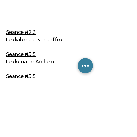
Seance #2.3
Le diable dans le beffroi
Seance #5.5
Le domaine Arnhein
Seance #5.5
Le cottage Landor
Seance #5.8
Le domaine d’Arnheim
Association avec Dominique Pagani