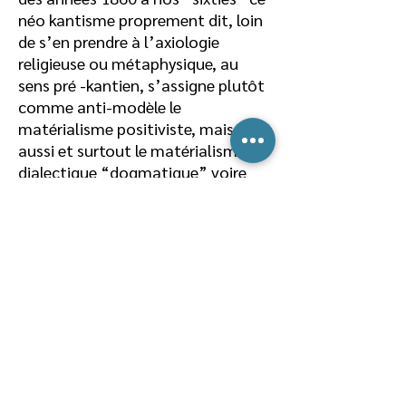
néo kantisme proprement dit, loin
de s’en prendre à l’axiologie
religieuse ou métaphysique, au
sens pré -kantien, s’assigne plutôt
comme anti-modèle le
matérialisme positiviste, mais
aussi et surtout le matérialisme
dialectique “dogmatique” voire
ossifié que ne peut manquer de
devenir sous l’effet d’on ne sait
quelle “virtus dogmaticans” un
marxisme ayant l’audace-Celle-là
même dont Clouscard reprend le
flambeau — De non seulement
renvoyer dos à dos formalisme et
empirisme, mais aussi et surtout de
dénoncer analytiquement, leur
“ténébreuse et profonde unité.”(4)