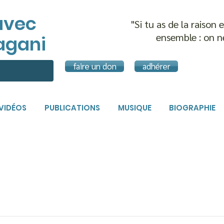
avec
"Si tu as de la raison
ensemble :
on n
agani
faire un don
adhérer
VIDÉOS
PUBLICATIONS
MUSIQUE
BIOGRAPHIE