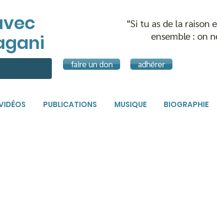
avec
"Si tu as de la raison
ensemble :
on n
agani
faire un don
adhérer
VIDÉOS
PUBLICATIONS
MUSIQUE
BIOGRAPHIE