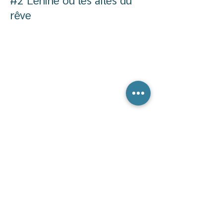
rêve
#1 Mignon ou le chant du
silence